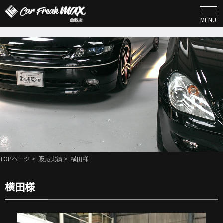
MENU
TOPページ
>
販売実績
> 横田様
横田様