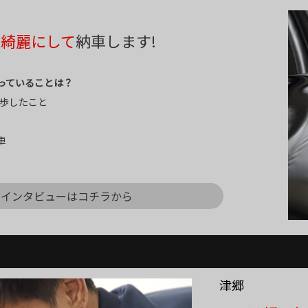
を
綺麗にして
納車します!
っていることは？
完歩したこと
車
インタビューはコチラから
津郷