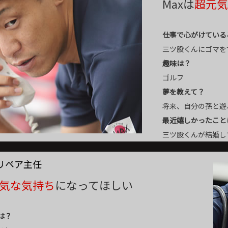
Maxは
超元気
仕事で心がけている
三ツ股くんにゴマをす
趣味は？
ゴルフ
夢を教えて？
将来、自分の孫と遊
最近嬉しかったこと
三ツ股くんが結婚し
ルリペア主任
気な気持ち
になってほしい
は？