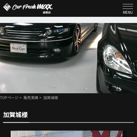
MENU
TOPページ
>
販売実績
> 加賀城様
加賀城様