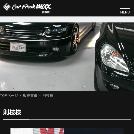
MENU
TOPページ
>
販売実績
> 則枝様
則枝様