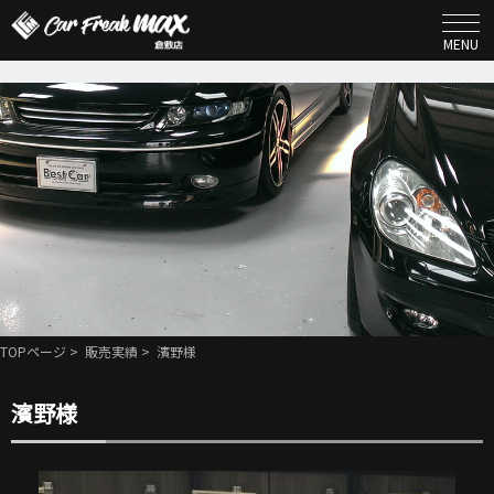
MENU
TOPページ
>
販売実績
> 濱野様
濱野様