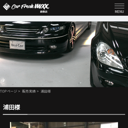
MENU
TOPページ
>
販売実績
> 浦田様
浦田様