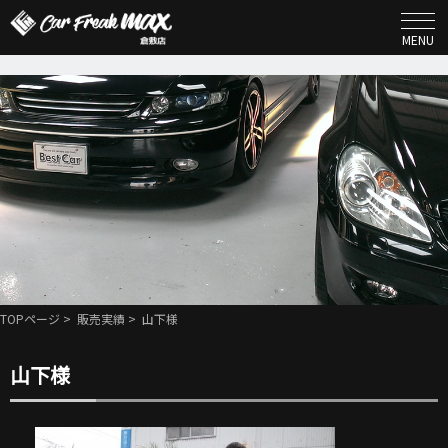
MENU
TOPページ
>
販売実績
> 山下様
山下様