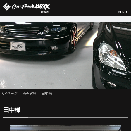
MENU
TOPページ
>
販売実績
> 田中様
田中様