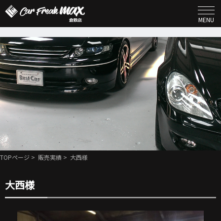
MENU
TOPページ
>
販売実績
> 大西様
大西様