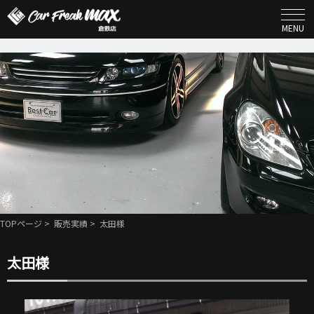
MENU
TOPページ
>
販売実績
> 太田様
太田様