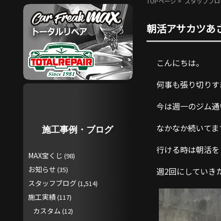
TOPページ
>
スタッフブロ
朝活アサカツあ
こんにちは。
何事も張り切りす
今は週一のジム通
なかなか続いてま
施工事例・ブログ
行ける時は朝活を
MAX宝くじ
(98)
お知らせ
(35)
週2回にしていき
スタッフブログ
(1,514)
施工実績
(117)
カスタム
(12)