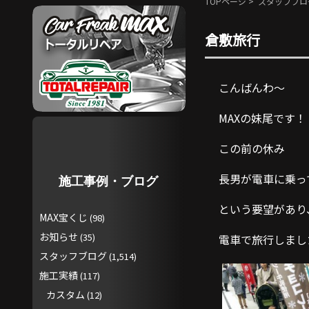
TOPページ
>
スタッフブロ
倉敷旅行
こんばんわ〜
MAXの妹尾です！
この前の休み
長男が電車に乗っ
施工事例・ブログ
という要望があり
MAX宝くじ
(98)
お知らせ
(35)
電車で旅行しまし
スタッフブログ
(1,514)
施工実績
(117)
カスタム
(12)