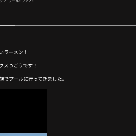
グ
> プール‼️ウァオ‼️
いラーメン！
クスつごうです！
族でプールに行ってきました。