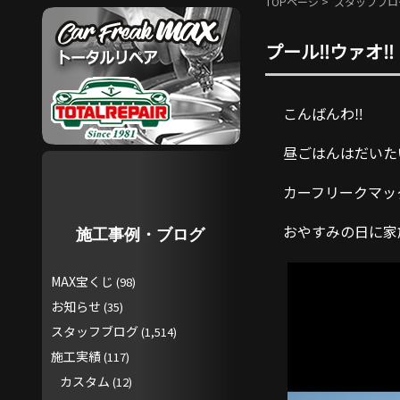
TOPページ
>
スタッフブロ
プール‼️ウァオ‼️
こんばんわ‼️
昼ごはんはだいた
カーフリークマッ
おやすみの日に家
施工事例・ブログ
MAX宝くじ
(98)
お知らせ
(35)
スタッフブログ
(1,514)
施工実績
(117)
カスタム
(12)