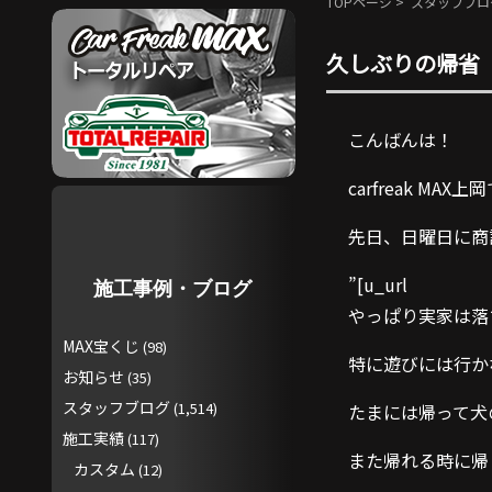
TOPページ
>
スタッフブロ
久しぶりの帰省
こんばんは！
carfreak MAX
先日、日曜日に商
”[u_url
施工事例・ブログ
やっぱり実家は落
MAX宝くじ
(98)
特に遊びには行か
お知らせ
(35)
スタッフブログ
(1,514)
たまには帰って犬
施工実績
(117)
また帰れる時に帰
カスタム
(12)