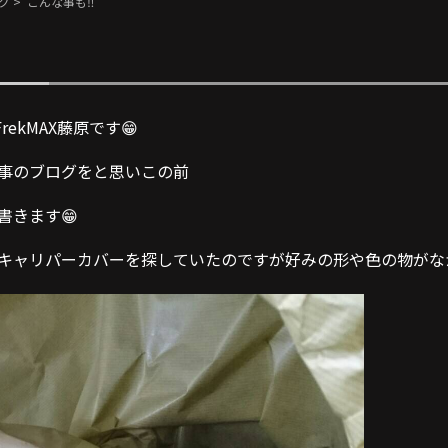
グ
> こんな事も‼︎
FrekMAX藤原です😁
事のブログをと思いこの前
書きます😁
キャリパーカバーを探していたのですが好みの形や色の物がなか