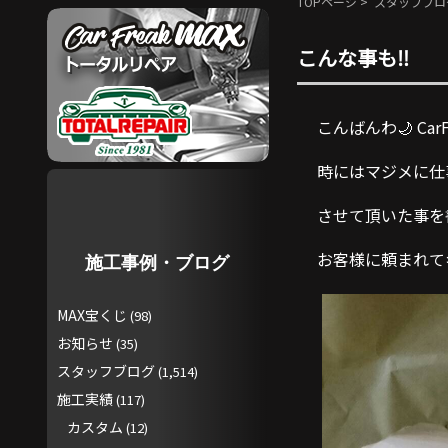
TOPページ
>
スタッフブロ
こんな事も‼︎
こんばんわ🌙 Car
時にはマジメに仕
させて頂いた事を
お客様に頼まれて
施工事例・ブログ
MAX宝くじ
(98)
お知らせ
(35)
スタッフブログ
(1,514)
施工実績
(117)
カスタム
(12)