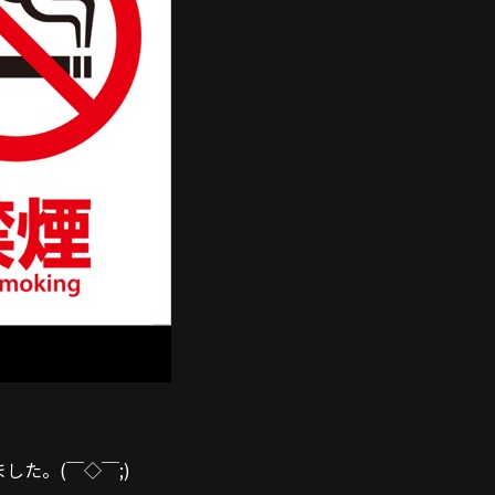
した。(￣◇￣;)