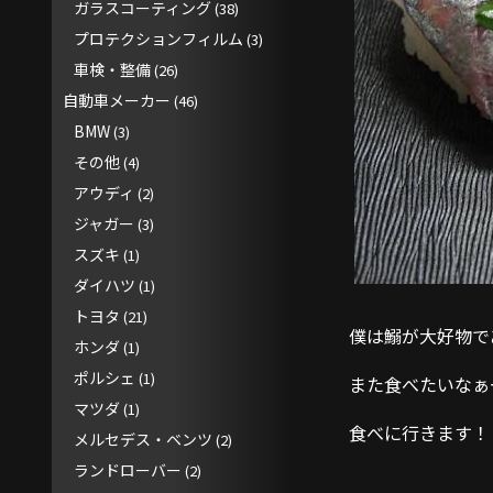
ガラスコーティング
(38)
プロテクションフィルム
(3)
車検・整備
(26)
自動車メーカー
(46)
BMW
(3)
その他
(4)
アウディ
(2)
ジャガー
(3)
スズキ
(1)
ダイハツ
(1)
トヨタ
(21)
僕は鰯が大好物で
ホンダ
(1)
ポルシェ
(1)
また食べたいなぁ
マツダ
(1)
食べに行きます！
メルセデス・ベンツ
(2)
ランドローバー
(2)