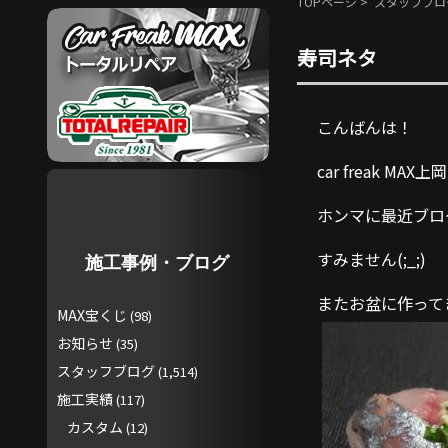
TOPページ
>
スタッフブロ
寿司ネタ
こんばんは！
car freak MAX
ホンマに最近ブロ
すみません(;_;)
施工事例・ブログ
またお盆に作って
MAX宝くじ
(98)
お知らせ
(35)
スタッフブログ
(1,514)
施工実績
(117)
カスタム
(12)