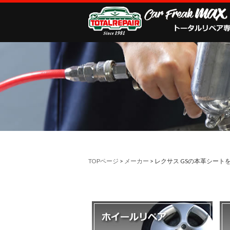
TOPページ
>
メーカー
> レクサス GSの本革シー