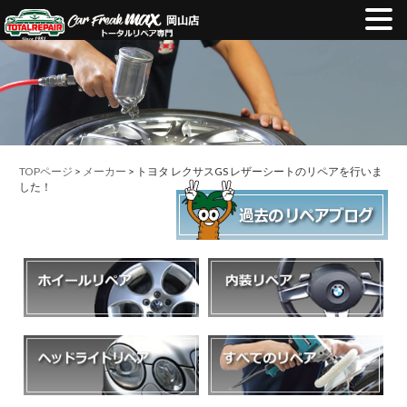
TOPページ
>
メーカー
> トヨタ レクサスGS レザーシートのリペアを行いま
した！