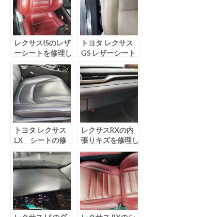
レクサスISのレザ
トヨタ レクサス
ーシートを修理し
GS レザーシート
ました！
のリペアを行いま
した！
トヨタ レクサス
レクサスRXの内
LX シートの修
張りキズを修理し
理を行いました！
ました！