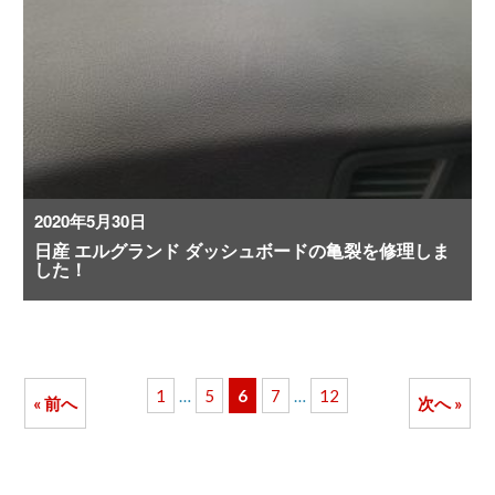
2020年5月30日
日産 エルグランド ダッシュボードの亀裂を修理しま
した！
1
…
5
6
7
…
12
« 前へ
次へ »