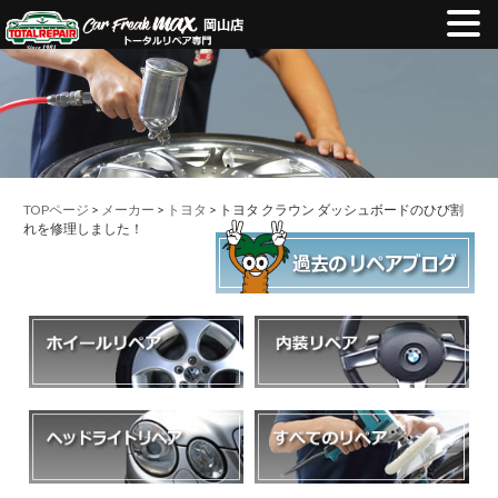
TOPページ
>
メーカー
>
トヨタ
> トヨタ クラウン ダッシュボードのひび割
れを修理しました！