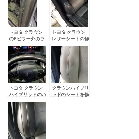
トヨタ クラウン
トヨタ クラウン
のBピラー外のラ
レザーシートの修
バー塗装捲れ補修
理を行いました！
トヨタ クラウン
クラウンハイブリ
ハイブリッドのハ
ッドのシートを修
ンドルを修理しま
理しました
した！