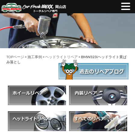
TOPページ
>
施工事例
>
ヘッドライトリペア
> BMW323iヘッドライト黄ば
み落とし