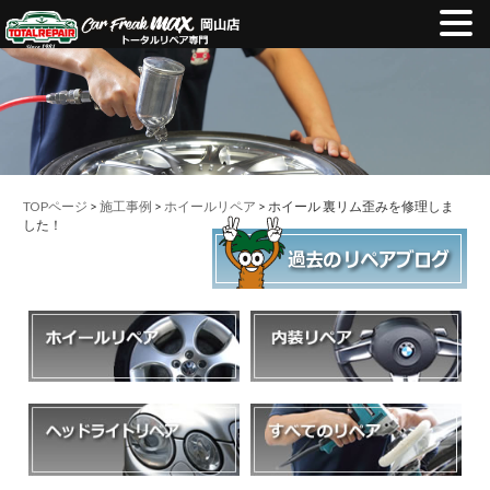
TOPページ
>
施工事例
>
ホイールリペア
> ホイール 裏リム歪みを修理しま
した！