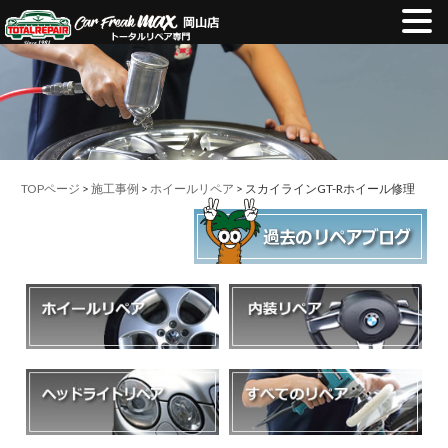
TOPページ
>
施工事例
>
ホイールリペア
> スカイラインGT-Rホイール修理