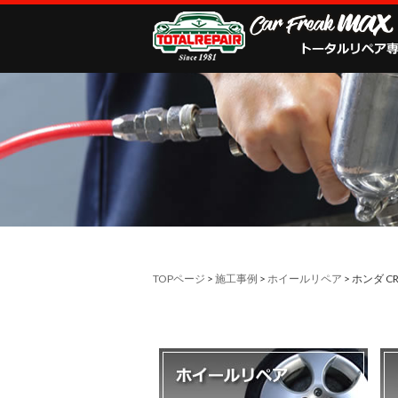
TOPページ
>
施工事例
>
ホイールリペア
> ホンダ C