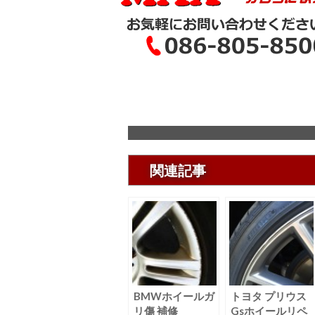
関連記事
BMWホイールガ
トヨタ プリウス
リ傷 補修
Gsホイールリペ